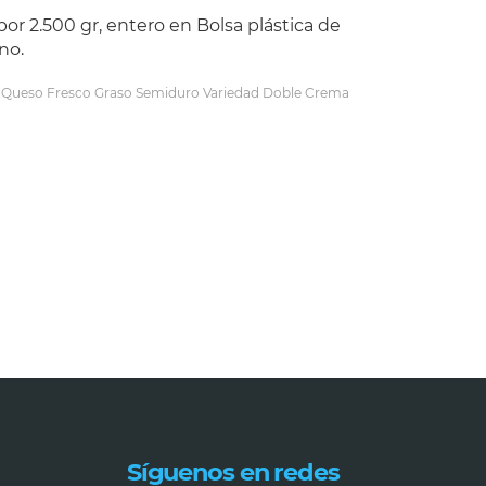
or 2.500 gr, entero en Bolsa plástica de
no.
:
Queso Fresco Graso Semiduro Variedad Doble Crema
Síguenos en redes