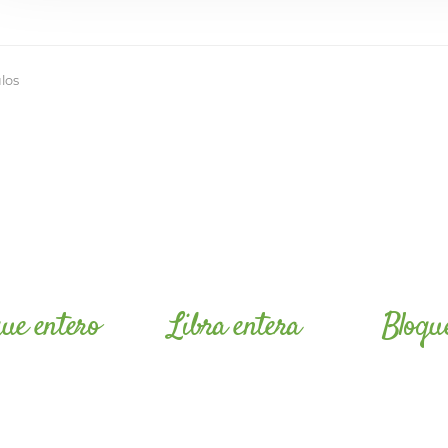
ulos
ue entero
Libra entera
Bloqu