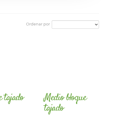
Ordenar por
e tajado
Medio bloque
tajado