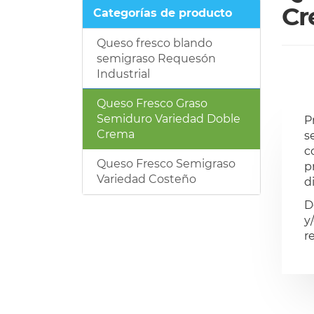
Cr
Categorías de producto
Queso fresco blando
semigraso Requesón
Industrial
Queso Fresco Graso
Semiduro Variedad Doble
P
Crema
s
c
Queso Fresco Semigraso
p
Variedad Costeño
d
D
y
r