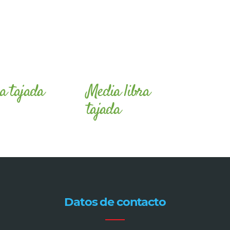
a tajada
Media libra
tajada
Datos de contacto