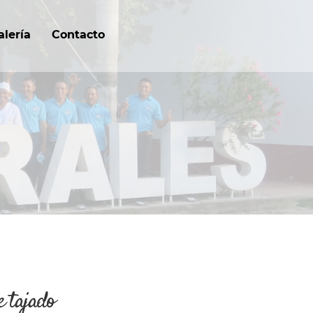
alería
Contacto
e tajado