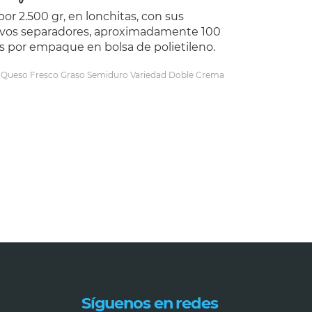
or 2.500 gr, en lonchitas, con sus
ivos separadores, aproximadamente 100
s por empaque en bolsa de polietileno.
:
Queso Fresco Graso Semiduro Variedad Doble Crema
Síguenos en redes