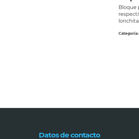
Bloque p
respect
lonchita
Categoría
Datos de contacto